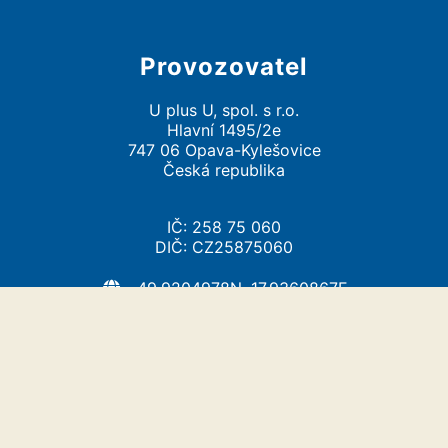
Provozovatel
U plus U, spol. s r.o.
Hlavní 1495/2e
747 06 Opava-Kylešovice
Česká republika
IČ: 258 75 060
DIČ: CZ25875060
49.9204978N, 17.9360867E
info@uplusu.cz
https://uplusu.cz/
U plus U, spol. s r.o.