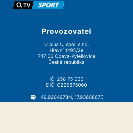
Provozovatel
U plus U, spol. s r.o.
Hlavní 1495/2e
747 06 Opava-Kylešovice
Česká republika
IČ: 258 75 060
DIČ: CZ25875060
49.9204978N, 17.9360867E
info@uplusu.cz
https://uplusu.cz/