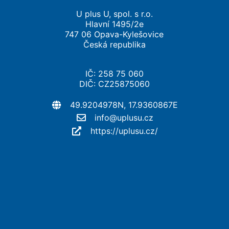
U plus U, spol. s r.o.
Hlavní 1495/2e
747 06 Opava-Kylešovice
Česká republika
IČ: 258 75 060
DIČ: CZ25875060
49.9204978N, 17.9360867E
info@uplusu.cz
https://uplusu.cz/