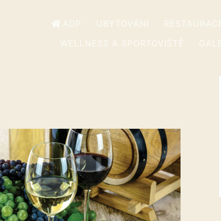
ADP
UBYTOVÁNÍ
RESTAURAC
WELLNESS A SPORTOVIŠTĚ
GALE