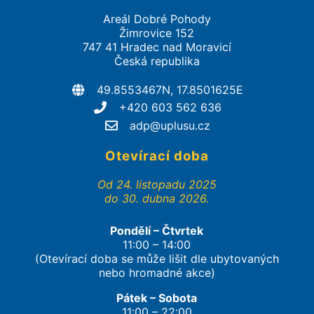
Areál Dobré Pohody
Žimrovice 152
747 41 Hradec nad Moravicí
Česká republika
49.8553467N, 17.8501625E
+420 603 562 636
adp@uplusu.cz
Otevírací doba
Od 24. listopadu 2025
do 30. dubna 2026.
Pondělí – Čtvrtek
11:00 – 14:00
(Otevírací doba se může lišit dle ubytovaných
nebo hromadné akce)
Pátek – Sobota
11:00 – 22:00