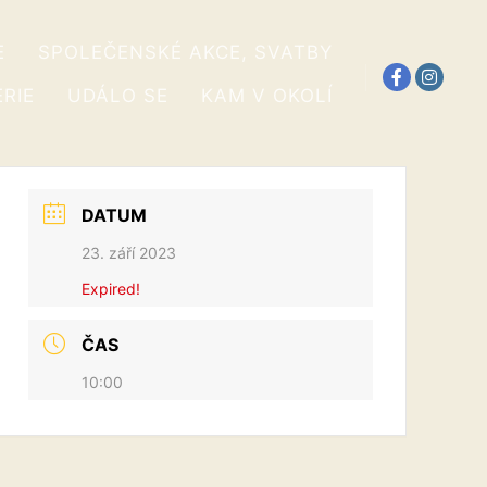
E
SPOLEČENSKÉ AKCE, SVATBY
RIE
UDÁLO SE
KAM V OKOLÍ
DATUM
23. září 2023
Expired!
ČAS
10:00