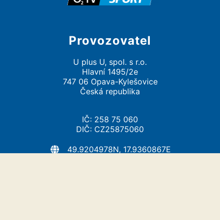
Provozovatel
U plus U, spol. s r.o.
Hlavní 1495/2e
747 06 Opava-Kylešovice
Česká republika
IČ: 258 75 060
DIČ: CZ25875060
49.9204978N, 17.9360867E
info@uplusu.cz
https://uplusu.cz/