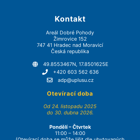
Kontakt
Areál Dobré Pohody
Žimrovice 152
747 41 Hradec nad Moravicí
Česká republika
49.8553467N, 17.8501625E
+420 603 562 636
adp@uplusu.cz
Otevírací doba
Od 24. listopadu 2025
do 30. dubna 2026.
Pondělí – Čtvrtek
11:00 – 14:00
(Otevírací doba se může lišit dle ubytovaných