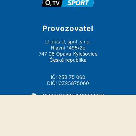
Provozovatel
U plus U, spol. s r.o.
Hlavní 1495/2e
747 06 Opava-Kylešovice
Česká republika
IČ: 258 75 060
DIČ: CZ25875060
49.9204978N, 17.9360867E
info@uplusu.cz
https://uplusu.cz/