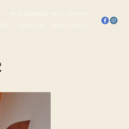
E
SPOLEČENSKÉ AKCE, SVATBY
RIE
UDÁLO SE
KAM V OKOLÍ
2