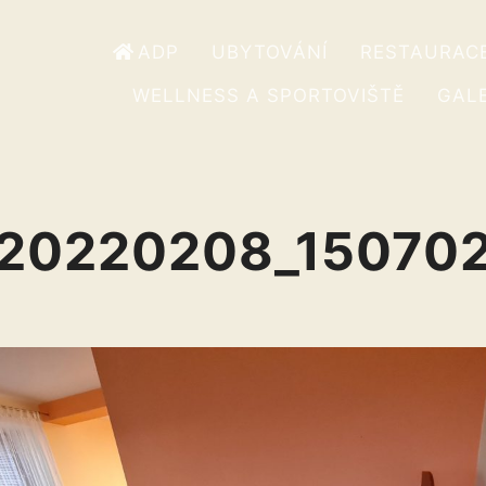
ADP
UBYTOVÁNÍ
RESTAURAC
WELLNESS A SPORTOVIŠTĚ
GALE
20220208_15070