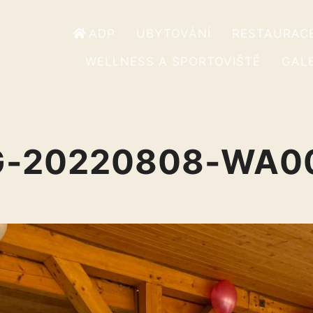
ADP
UBYTOVÁNÍ
RESTAURAC
WELLNESS A SPORTOVIŠTĚ
GALE
G-20220808-WA0