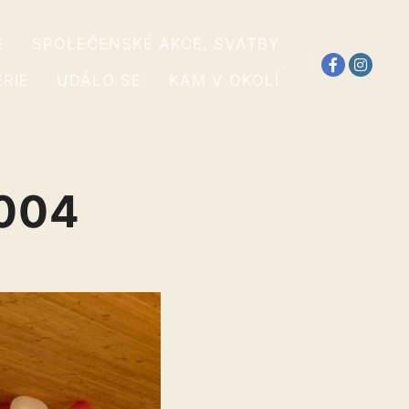
E
SPOLEČENSKÉ AKCE, SVATBY
RIE
UDÁLO SE
KAM V OKOLÍ
004