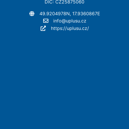
DIČ: CZ25875060
49.9204978N, 17.9360867E
info@uplusu.cz
https://uplusu.cz/