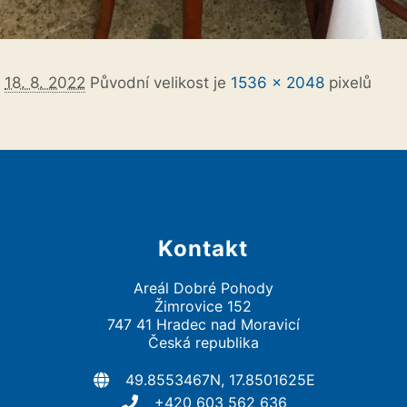
o
18. 8. 2022
Původní velikost je
1536 × 2048
pixelů
Kontakt
Areál Dobré Pohody
Žimrovice 152
747 41 Hradec nad Moravicí
Česká republika
49.8553467N, 17.8501625E
+420 603 562 636