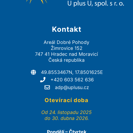
Kontakt
Areál Dobré Pohody
Žimrovice 152
747 41 Hradec nad Moravicí
Česká republika
49.8553467N, 17.8501625E
+420 603 562 636
adp@uplusu.cz
Otevírací doba
Od 24. listopadu 2025
do 30. dubna 2026.
Pondělí – Čtvrtek