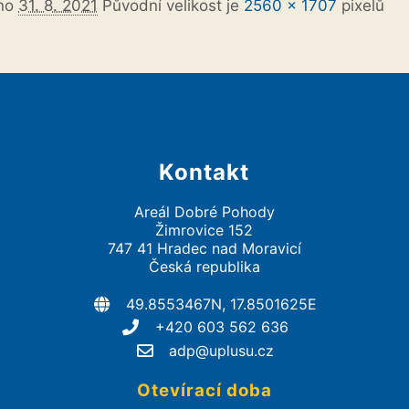
áno
31. 8. 2021
Původní velikost je
2560 × 1707
pixelů
Kontakt
Areál Dobré Pohody
Žimrovice 152
747 41 Hradec nad Moravicí
Česká republika
49.8553467N, 17.8501625E
+420 603 562 636
adp@uplusu.cz
Otevírací doba