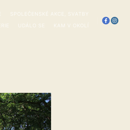
E
SPOLEČENSKÉ AKCE, SVATBY
RIE
UDÁLO SE
KAM V OKOLÍ