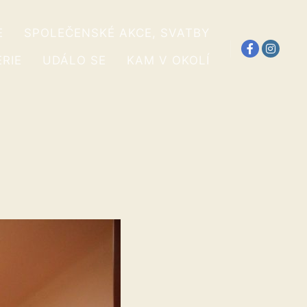
E
SPOLEČENSKÉ AKCE, SVATBY
RIE
UDÁLO SE
KAM V OKOLÍ