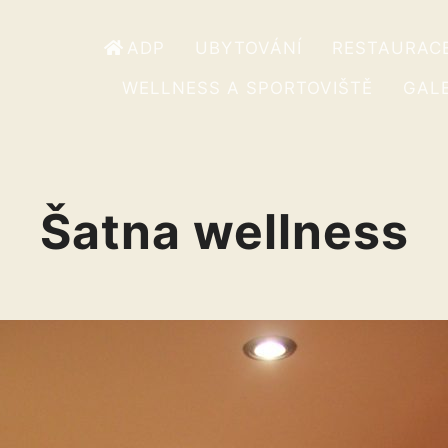
ADP
UBYTOVÁNÍ
RESTAURAC
WELLNESS A SPORTOVIŠTĚ
GALE
Šatna wellness