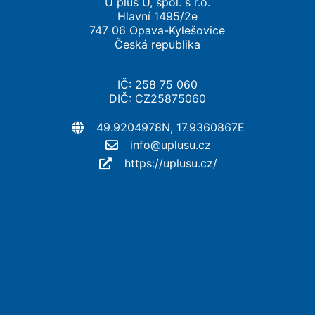
U plus U, spol. s r.o.
Hlavní 1495/2e
747 06 Opava-Kylešovice
Česká republika
IČ: 258 75 060
DIČ: CZ25875060
49.9204978N, 17.9360867E
info@uplusu.cz
https://uplusu.cz/