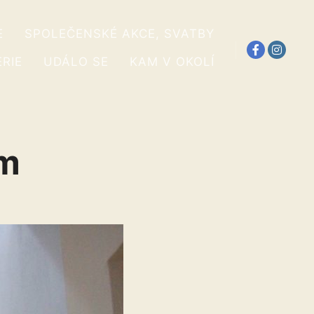
E
SPOLEČENSKÉ AKCE, SVATBY
RIE
UDÁLO SE
KAM V OKOLÍ
ům