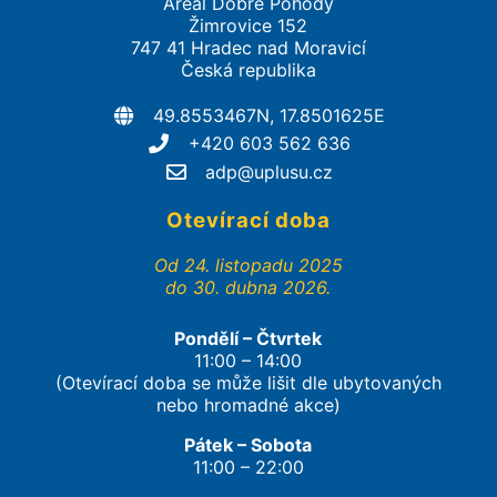
Areál Dobré Pohody
Žimrovice 152
747 41 Hradec nad Moravicí
Česká republika
49.8553467N, 17.8501625E
+420 603 562 636
adp@uplusu.cz
Otevírací doba
Od 24. listopadu 2025
do 30. dubna 2026.
Pondělí – Čtvrtek
11:00 – 14:00
(Otevírací doba se může lišit dle ubytovaných
nebo hromadné akce)
Pátek – Sobota
11:00 – 22:00