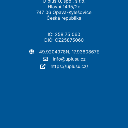
U plus U, spol. s r.o.
Hlavní 1495/2e
747 06 Opava-Kylešovice
Česká republika
IČ: 258 75 060
DIČ: CZ25875060
49.9204978N, 17.9360867E
info@uplusu.cz
https://uplusu.cz/