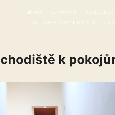
ADP
UBYTOVÁNÍ
RESTAURAC
WELLNESS A SPORTOVIŠTĚ
GALE
chodiště k pokoj