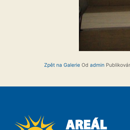
Zpět na Galerie
Od
admin
Publikov