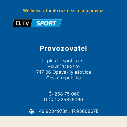
Wellness v tomto rozmezí mimo provoz.
Provozovatel
U plus U, spol. s r.o.
Hlavní 1495/2e
747 06 Opava-Kylešovice
Česká republika
IČ: 258 75 060
DIČ: CZ25875060
49.9204978N, 17.9360867E
info@uplusu.cz
https://uplusu.cz/