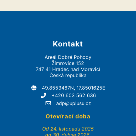
Kontakt
Areál Dobré Pohody
Žimrovice 152
747 41 Hradec nad Moravicí
Česká republika
49.8553467N, 17.8501625E
+420 603 562 636
adp@uplusu.cz
Otevírací doba
Od 24. listopadu 2025
do 30. dubna 2026.