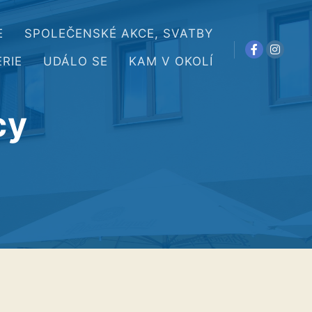
E
SPOLEČENSKÉ AKCE, SVATBY
RIE
UDÁLO SE
KAM V OKOLÍ
cy